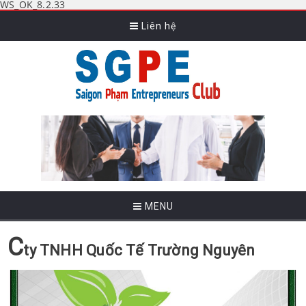
WS_OK_8.2.33
Liên hệ
MENU
C
ty TNHH Quốc Tế Trường Nguyên