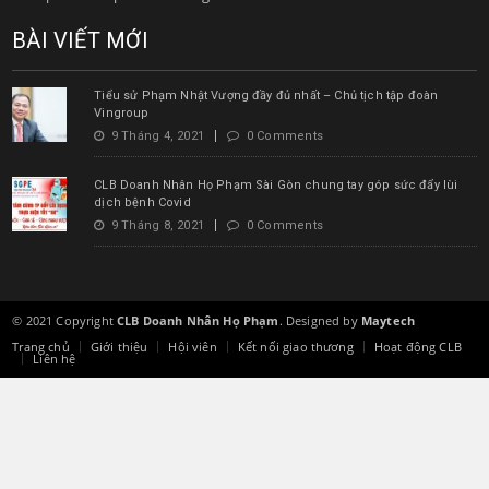
BÀI VIẾT MỚI
Tiểu sử Phạm Nhật Vượng đầy đủ nhất – Chủ tịch tập đoàn
Vingroup
9 Tháng 4, 2021
0 Comments
CLB Doanh Nhân Họ Phạm Sài Gòn chung tay góp sức đẩy lùi
dịch bệnh Covid
9 Tháng 8, 2021
0 Comments
© 2021 Copyright
CLB Doanh Nhân Họ Phạm
. Designed by
Maytech
Trang chủ
Giới thiệu
Hội viên
Kết nối giao thương
Hoạt động CLB
Liên hệ