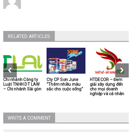
RELATED ARTICLES
Chi nhánh Công ty
Cty CP Sơn June
HTDECOR – Đem
Luật TNHH DT LAW
“Thêm nhiều màu
giải xây dựng đến
– Chi nhánh Sài gòn
sắc cho cuộc sống”
cho mọi doanh
nghiệp và cá nhân
WRITE A COMMENT