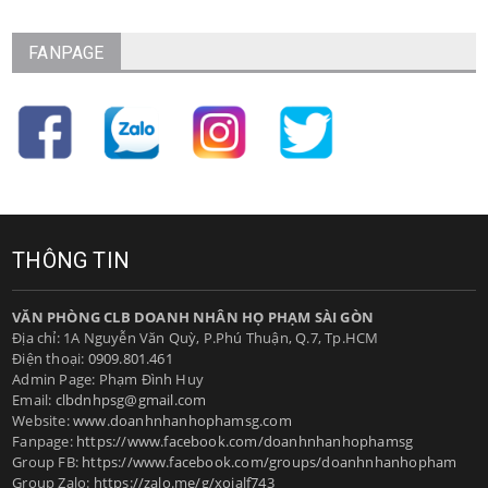
FANPAGE
THÔNG TIN
VĂN PHÒNG CLB DOANH NHÂN HỌ PHẠM SÀI GÒN
Địa chỉ: 1A Nguyễn Văn Quỳ, P.Phú Thuận, Q.7, Tp.HCM
Điện thoại:
0909.801.461
Admin Page: Phạm Đình Huy
Email:
clbdnhpsg@gmail.com
Website:
www.doanhnhanhophamsg.com
Fanpage:
https://www.facebook.com/doanhnhanhophamsg
Group FB:
https://www.facebook.com/groups/doanhnhanhopham
Group Zalo:
https://zalo.me/g/xoialf743