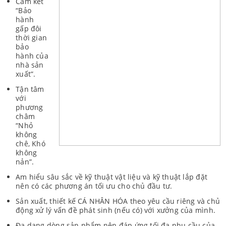
Cam kết
“Bảo
hành
gấp đôi
thời gian
bảo
hành của
nhà sản
xuất”.
Tận tâm
với
phương
châm
“Nhỏ
không
chê, Khó
không
nản”.
Am hiểu sâu sắc về kỹ thuật vật liệu và kỹ thuật lắp đặt
nên có các phương án tối ưu cho chủ đầu tư.
Sản xuất, thiết kế CÁ NHÂN HÓA theo yêu cầu riêng và chủ
động xử lý vấn đề phát sinh (nếu có) với xưởng của mình.
Đa dạng dòng sản phẩm nên đáp ứng tối đa nhu cầu của