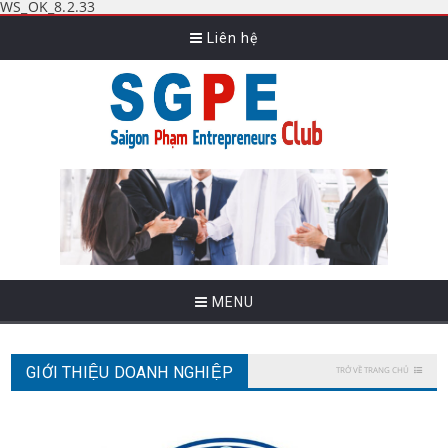
WS_OK_8.2.33
Liên hệ
MENU
GIỚI THIỆU DOANH NGHIỆP
TRỞ VỀ TRANG CHỦ