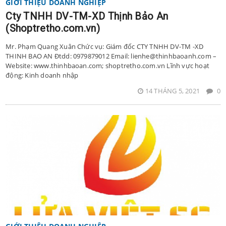
GIỚI THIỆU DOANH NGHIỆP
Cty TNHH DV-TM-XD Thịnh Bảo An
(Shoptretho.com.vn)
Mr. Phạm Quang Xuân Chức vụ: Giám đốc CTY TNHH DV-TM -XD
THINH BAO AN Đtdd: 0979879012 Email: lienhe@thinhbaoanh.com –
Website: www.thinhbaoan.com; shoptretho.com.vn Lĩnh vực hoạt
động: Kinh doanh nhập
14 THÁNG 5, 2021
0