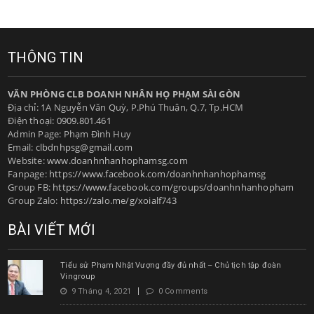
THÔNG TIN
VĂN PHÒNG CLB DOANH NHÂN HỌ PHẠM SÀI GÒN
Địa chỉ: 1A Nguyễn Văn Quỳ, P.Phú Thuận, Q.7, Tp.HCM
Điện thoại:
0909.801.461
Admin Page: Phạm Đình Huy
Email:
clbdnhpsg@gmail.com
Website:
www.doanhnhanhophamsg.com
Fanpage:
https://www.facebook.com/doanhnhanhophamsg
Group FB:
https://www.facebook.com/groups/doanhnhanhopham
Group Zalo:
https://zalo.me/g/xoialf743
BÀI VIẾT MỚI
Tiểu sử Phạm Nhật Vượng đầy đủ nhất – Chủ tịch tập đoàn
Vingroup
9 Tháng 4, 2021
0 Comments