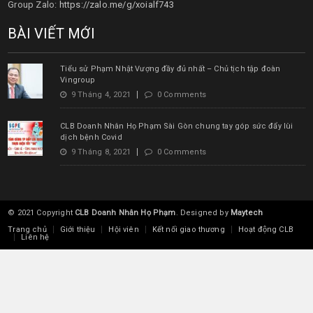
Group Zalo:
https://zalo.me/g/xoialf743
BÀI VIẾT MỚI
Tiểu sử Phạm Nhật Vượng đầy đủ nhất – Chủ tịch tập đoàn
Vingroup
9 Tháng 4, 2021
0 Comments
CLB Doanh Nhân Họ Phạm Sài Gòn chung tay góp sức đẩy lùi
dịch bệnh Covid
9 Tháng 8, 2021
0 Comments
© 2021 Copyright
CLB Doanh Nhân Họ Phạm
. Designed by
Maytech
Trang chủ
Giới thiệu
Hội viên
Kết nối giao thương
Hoạt động CLB
Liên hệ