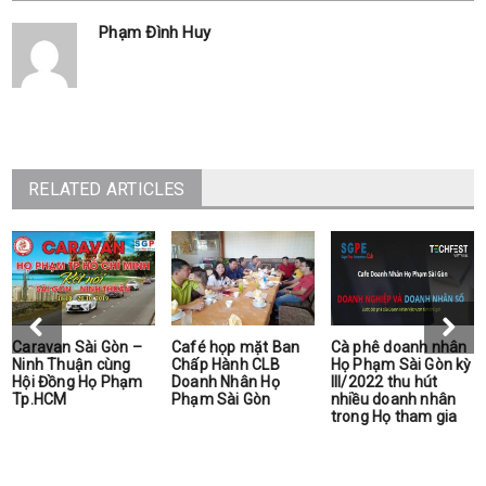
Phạm Đình Huy
RELATED ARTICLES
Caravan Sài Gòn –
Café họp mặt Ban
Cà phê doanh nhân
Ninh Thuận cùng
Chấp Hành CLB
Họ Phạm Sài Gòn kỳ
Hội Đồng Họ Phạm
Doanh Nhân Họ
III/2022 thu hút
Tp.HCM
Phạm Sài Gòn
nhiều doanh nhân
trong Họ tham gia