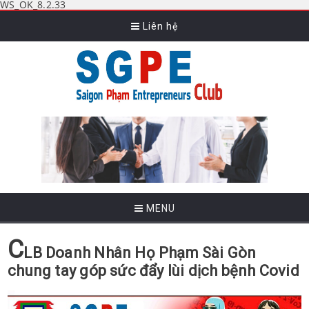
WS_OK_8.2.33
Liên hệ
MENU
C
LB Doanh Nhân Họ Phạm Sài Gòn
chung tay góp sức đẩy lùi dịch bệnh Covid