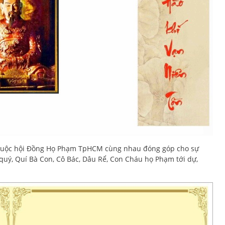
huộc hội Đồng Họ Phạm TpHCM cùng nhau đóng góp cho sự
 quý, Quí Bà Con, Cô Bác, Dâu Rể, Con Cháu họ Phạm tới dự,