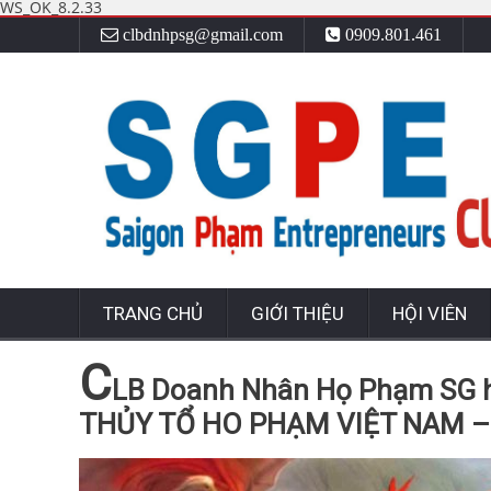
WS_OK_8.2.33
clbdnhpsg@gmail.com
0909.801.461
TRANG CHỦ
GIỚI THIỆU
HỘI VIÊN
C
LB Doanh Nhân Họ Phạm SG h
THỦY TỔ HO PHẠM VIỆT NAM –