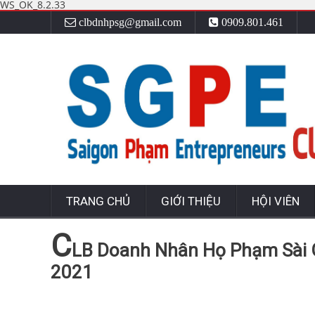
WS_OK_8.2.33
clbdnhpsg@gmail.com
0909.801.461
TRANG CHỦ
GIỚI THIỆU
HỘI VIÊN
C
LB Doanh Nhân Họ Phạm Sài 
2021