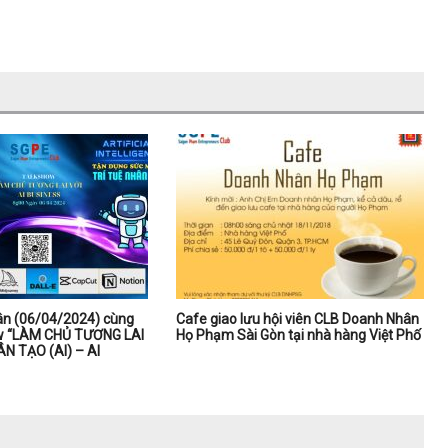
n (06/04/2024) cùng
Cafe giao lưu hội viên CLB Doanh Nhân
ow “LÀM CHỦ TƯƠNG LAI
Họ Phạm Sài Gòn tại nhà hàng Việt Phố
N TẠO (AI) – AI