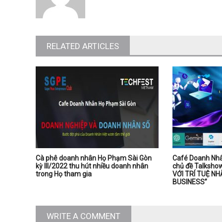
RELATED ARTICLES
Cà phê doanh nhân Họ Phạm Sài Gòn
Café Doanh Nhâ
kỳ III/2022 thu hút nhiều doanh nhân
chủ đề Talksh
trong Họ tham gia
VỚI TRÍ TUỆ NHÂ
BUSINESS”
WRITE A COMMENT