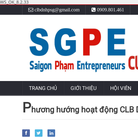
WS_OK_8.2.33
clbdnhpsg@gmail.com
0909.801.461
TRANG CHỦ
GIỚI THIỆU
HỘI VIÊN
P
hương hướng hoạt động CLB 