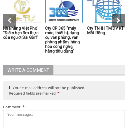
Nhà hàng Việt Phố
Cty CP 365 “máy
Cty TNHH TM DV KT
“Điểm hẹn ẩm thực
móc, thiết bị, dụng
Mắt Rồng
của người Sài Gòn”
cụ văn phòng, văn
phòng phẩm, hàng
hóa công nghệ,
hàng tiêu dùng”
WRITE A COMMENT
Your e-mail address will not be published.
Required fields are marked
*
Comment
*