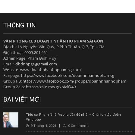
THÔNG TIN
VĂN PHÒNG CLB DOANH NHÂN HỌ PHẠM SÀI GÒN
Địa chỉ: 1A Nguyễn Văn Quỳ, P.Phú Thuận, Q.7, Tp.HCM
Điện thoại:
0909.801.461
Admin Page: Phạm Đình Huy
Email:
clbdnhpsg@gmail.com
Website:
www.doanhnhanhophamsg.com
Fanpage:
https://www.facebook.com/doanhnhanhophamsg
Group FB:
https://www.facebook.com/groups/doanhnhanhopham
Group Zalo:
https://zalo.me/g/xoialf743
BÀI VIẾT MỚI
Tiểu sử Phạm Nhật Vượng đầy đủ nhất – Chủ tịch tập đoàn
Vingroup
9 Tháng 4, 2021
0 Comments