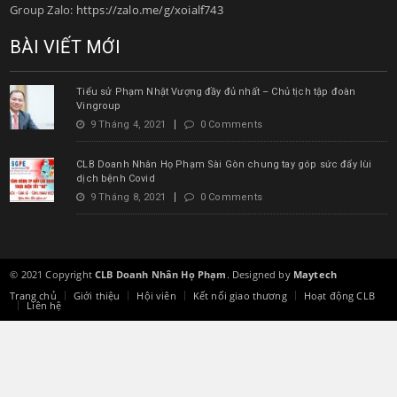
Group Zalo:
https://zalo.me/g/xoialf743
BÀI VIẾT MỚI
Tiểu sử Phạm Nhật Vượng đầy đủ nhất – Chủ tịch tập đoàn
Vingroup
9 Tháng 4, 2021
0 Comments
CLB Doanh Nhân Họ Phạm Sài Gòn chung tay góp sức đẩy lùi
dịch bệnh Covid
9 Tháng 8, 2021
0 Comments
© 2021 Copyright
CLB Doanh Nhân Họ Phạm
. Designed by
Maytech
Trang chủ
Giới thiệu
Hội viên
Kết nối giao thương
Hoạt động CLB
Liên hệ