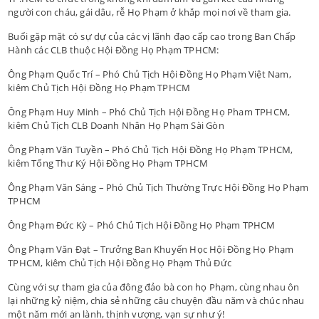
người con cháu, gái dâu, rễ Họ Phạm ở khắp mọi nơi về tham gia.
Buổi gặp mặt có sự dự của các vị lãnh đạo cấp cao trong Ban Chấp
Hành các CLB thuộc Hội Đồng Họ Phạm TPHCM:
Ông Phạm Quốc Trí – Phó Chủ Tịch Hội Đồng Họ Phạm Việt Nam,
kiêm Chủ Tịch Hội Đồng Họ Phạm TPHCM
Ông Phạm Huy Minh – Phó Chủ Tịch Hội Đồng Họ Pham TPHCM,
kiêm Chủ Tịch CLB Doanh Nhân Họ Phạm Sài Gòn
Ông Phạm Văn Tuyền – Phó Chủ Tịch Hội Đồng Họ Phạm TPHCM,
kiêm Tổng Thư Ký Hội Đồng Họ Phạm TPHCM
Ông Phạm Văn Sáng – Phó Chủ Tịch Thường Trực Hội Đồng Họ Phạm
TPHCM
Ông Phạm Đức Kỳ – Phó Chủ Tịch Hội Đồng Họ Phạm TPHCM
Ông Phạm Văn Đạt – Trưởng Ban Khuyến Học Hội Đồng Họ Phạm
TPHCM, kiêm Chủ Tịch Hội Đồng Họ Phạm Thủ Đức
Cùng với sự tham gia của đông đảo bà con họ Phạm, cùng nhau ôn
lại những kỷ niệm, chia sẻ những câu chuyện đầu năm và chúc nhau
một năm mới an lành, thịnh vượng, vạn sự như ý!