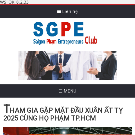
WS_OK_8.2.33
Liên hệ
MENU
T
HAM GIA GẶP MẶT ĐẦU XUÂN ẤT TỴ
2025 CÙNG HỌ PHẠM TP.HCM