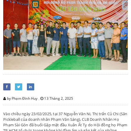
by Phạm Đình Huy
,
13 Tháng 2, 2025
Vào chiều ngày 23/02/2025, tại 37 Nguyễn Văn Ni, Thị trấn Củ Chi (Sân
Pickleball của doanh nhân Phạm Văn Sáng), CLB Doanh Nhân Họ
Phạm Sài Gòn đã buổi Gặp mặt đầu Xuân Ất Tỵ do Hội đồng họ Phạm
TP.HCM tổ chức trong không khí đầm ấm và gắn kết của những