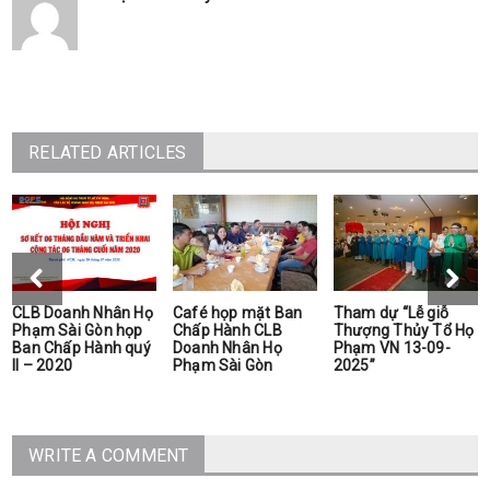
RELATED ARTICLES
CLB Doanh Nhân Họ
Café họp mặt Ban
Tham dự “Lễ giỗ
Phạm Sài Gòn họp
Chấp Hành CLB
Thượng Thủy Tổ Họ
Ban Chấp Hành quý
Doanh Nhân Họ
Phạm VN 13-09-
II – 2020
Phạm Sài Gòn
2025”
WRITE A COMMENT