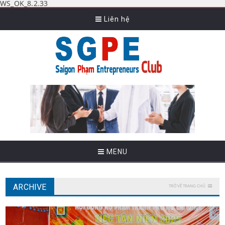
WS_OK_8.2.33
Liên hệ
MENU
ARCHIVE
TRỞ VỀ TRANG CHỦ