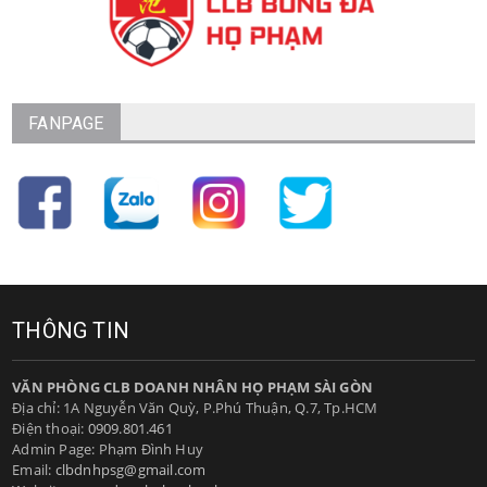
FANPAGE
THÔNG TIN
VĂN PHÒNG CLB DOANH NHÂN HỌ PHẠM SÀI GÒN
Địa chỉ: 1A Nguyễn Văn Quỳ, P.Phú Thuận, Q.7, Tp.HCM
Điện thoại:
0909.801.461
Admin Page: Phạm Đình Huy
Email:
clbdnhpsg@gmail.com