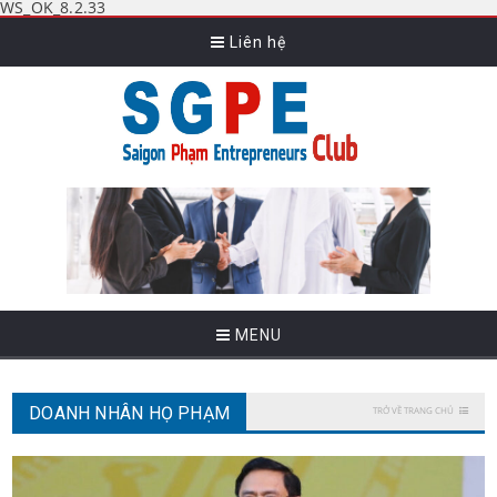
WS_OK_8.2.33
Liên hệ
MENU
DOANH NHÂN HỌ PHẠM
TRỞ VỀ TRANG CHỦ