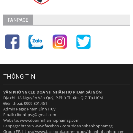
FANPAGE
THÔNG TIN
VĂN PHÒNG CLB DOANH NHÂN HỌ PHẠM SÀI GÒN
Địa chỉ: 1A Nguyễn Văn Quỳ, P.Phú Thuận, Q.7, Tp.HCM
Điện thoại:
0909.801.461
Admin Page: Phạm Đình Huy
Email:
clbdnhpsg@gmail.com
Website:
www.doanhnhanhophamsg.com
Fanpage:
https://www.facebook.com/doanhnhanhophamsg
Group FB:
https://www.facebook.com/groups/doanhnhanhopham