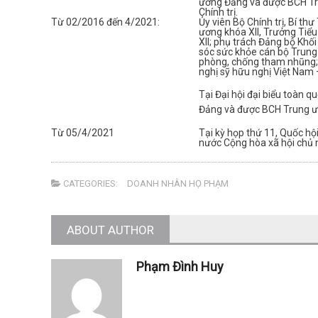
ương Đảng và được BCH Tru
Chính trị.
Từ 02/2016 đến 4/2021:
Ủy viên Bộ Chính trị, Bí t
ương khóa XII, Trưởng Tiểu
XII; phụ trách Đảng bộ Kh
sóc sức khỏe cán bộ Trung
phòng, chống tham nhũng; 
nghị sỹ hữu nghị Việt Nam 
Tại Đại hội đại biểu toàn q
Đảng và được BCH Trung ươn
Từ 05/4/2021
Tại kỳ họp thứ 11, Quốc hộ
nước Cộng hòa xã hội chủ 
CATEGORIES:
DOANH NHÂN HỌ PHẠM
ABOUT AUTHOR
Phạm Đình Huy