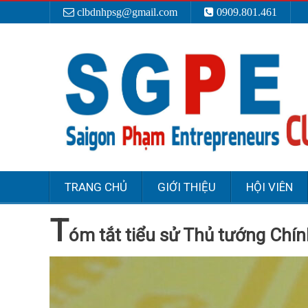
clbdnhpsg@gmail.com
0909.801.461
TRANG CHỦ
GIỚI THIỆU
HỘI VIÊN
T
óm tắt tiểu sử Thủ tướng Ch