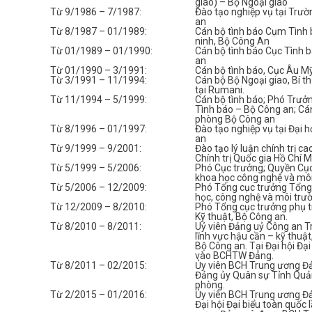
giao) – Bộ Ngoại giao
Từ 9/1986 – 7/1987:
Đào tạo nghiệp vụ tại Trườ
an
Từ 8/1987 – 01/1989:
Cán bộ tình báo Cụm Tình 
ninh, Bộ Công An
Từ 01/1989 – 01/1990:
Cán bộ tình báo Cục Tình 
an
Từ 01/1990 – 3/1991:
Cán bộ tình báo, Cục Âu M
Từ 3/1991 – 11/1994:
Cán bộ Bộ Ngoại giao, Bí th
tại Rumani.
Từ 11/1994 – 5/1999:
Cán bộ tình báo; Phó Trưở
Tình báo – Bộ Công an; Cá
phòng Bộ Công an
Từ 8/1996 – 01/1997:
Đào tạo nghiệp vụ tại Đại 
an
Từ 9/1999 – 9/2001:
Đào tạo lý luận chính trị c
Chính trị Quốc gia Hồ Chí M
Từ 5/1999 – 5/2006:
Phó Cục trưởng; Quyền Cục 
khoa học công nghệ và môi
Từ 5/2006 – 12/2009:
Phó Tổng cục trưởng Tổng 
học, công nghệ và môi trư
Từ 12/2009 – 8/2010:
Phó Tổng cục trưởng phụ t
Kỹ thuật, Bộ Công an.
Từ 8/2010 – 8/2011:
Uỷ viên Đảng uỷ Công an T
lĩnh vực hậu cần – kỹ thuật
Bộ Công an. Tại Đại hội Đạ
vào BCHTW Đảng.
Từ 8/2011 – 02/2015:
Ủy viên BCH Trung ương Đản
Đảng ủy Quân sự Tỉnh Quản
phòng.
Từ 2/2015 – 01/2016:
Ủy viên BCH Trung ương Đả
Đại hội Đại biểu toàn quốc