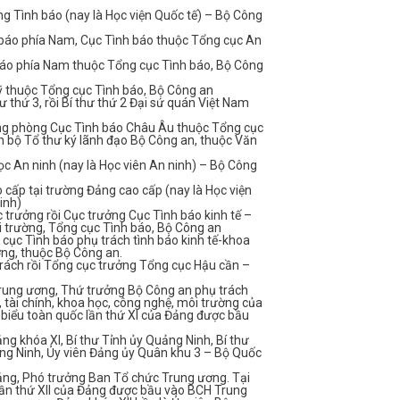
ng Tình báo (nay là Học viện Quốc tế) – Bộ Công
báo phía Nam, Cục Tình báo thuộc Tổng cục An
báo phía Nam thuộc Tổng cục Tình báo, Bộ Công
ỹ thuộc Tổng cục Tình báo, Bộ Công an
ư thứ 3, rồi Bí thư thứ 2 Đại sứ quán Việt Nam
ng phòng Cục Tình báo Châu Âu thuộc Tổng cục
n bộ Tổ thư ký lãnh đạo Bộ Công an, thuộc Văn
học An ninh (nay là Học viên An ninh) – Bộ Công
ao cấp tại trường Đảng cao cấp (nay là Học viện
inh)
trưởng rồi Cục trưởng Cục Tình báo kinh tế –
 trường, Tổng cục Tình báo, Bộ Công an
cục Tình báo phụ trách tình báo kinh tế-khoa
ờng, thuộc Bộ Công an.
rách rồi Tổng cục trưởng Tổng cục Hậu cần –
rung ương, Thứ trưởng Bộ Công an phụ trách
, tài chính, khoa học, công nghệ, môi trường của
i biểu toàn quốc lần thứ XI của Đảng được bầu
g khóa XI, Bí thư Tỉnh ủy Quảng Ninh, Bí thư
g Ninh, Ủy viên Đảng ủy Quân khu 3 – Bộ Quốc
ng, Phó trưởng Ban Tổ chức Trung ương. Tại
 lần thứ XII của Đảng được bầu vào BCH Trung