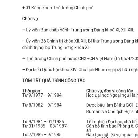
+ 01 Bằng khen Thủ tướng Chính phủ
Chức vụ
– Uỷ viên Ban chấp hành Trung ương Đảng khoá XI, XII, XIII.
– Ủy viên Bộ Chính trị khóa XII, XIII; Bí thư Trung ương Đản
chính trị nội bộ Trung ương khóa XII.
– Thủ tướng Chính phủ nước CHXHCN Việt Nam (từ 05/4/20
– Đại biểu Quốc hội khóa XIV; Chủ tịch Nhóm nghị sỹ hữu ngh
TÓM TẮT QUÁ TRÌNH CÔNG TÁC
Thời gian
Chức vụ, đơn vị công tác
Từ 9/1977 – 9/1984:
Học Đại học Ngoại ngữ Hà 
Từ 8/1982 – 9/1984
Được bầu làm Bí thư BCH Đ
Rumani và Chủ tịch Hội si
Từ 9/1984 – 01/1985:
Tốt nghiệp Đại học, chờ ti
Từ 01/1985 – 08/1987:
Cán bộ tình báo Phòng 6, 
an
Từ 7/1985 – 9/1985:
Đào tạo nghiệp vụ ngoại gia