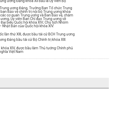
ng ương Đảng khóa XII bầu là Ủy viên Bộ
hư Trung ương Đảng, Trưởng Ban Tổ chức Trung
 ban Bảo vệ chính trị nội bộ Trung ương khóa
ối các cơ quan Trung ương và Ban Bảo vệ, chăm
 ương; Ủy viên Ban Chỉ đạo Trung ương về
Đại biểu Quốc hội khóa XIV; Chủ tịch Nhóm
– Nhật Bản của Quốc hội khóa XIV.
uốc lần thứ XIII, được bầu tái cử BCH Trung ương
g Đảng bầu tái cử Bộ Chính trị khóa XIII.
i khóa XIV, được bầu làm Thủ tướng Chính phủ
nghĩa Việt Nam