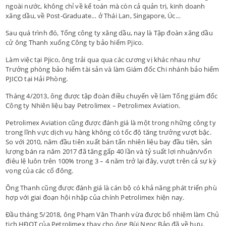
ngoài nước, không chỉ về kế toán mà còn cả quản trị, kinh doanh
xăng dầu, về Post-Graduate… ở Thái Lan, Singapore, Úc…
Sau quá trình đó, Tổng công ty xăng dầu, nay là Tập đoàn xăng dầu
cử ông Thanh xuống Công ty bảo hiểm Pjico.
Làm việc tại Pjico, ông trải qua qua các cương vị khác nhau như
Trưởng phòng bảo hiểm tài sản và làm Giám đốc Chi nhánh bảo hiểm
PJICO tại Hải Phòng.
Tháng 4/2013, ông được tập đoàn điều chuyển về làm Tổng giám đốc
Công ty Nhiên liệu bay Petrolimex – Petrolimex Aviation.
Petrolimex Aviation cũng được đánh giá là một trong những công ty
trong lĩnh vực dịch vụ hàng không có tốc độ tăng trưởng vượt bậc.
So với 2010, năm đầu tiên xuất bán tấn nhiên liệu bay đầu tiên, sản
lượng bán ra năm 2017 đã tăng gấp 40 lần và tỷ suất lợi nhuận/vốn
điêu lệ luôn trên 100% trong 3 – 4 năm trở lại đây, vượt trên cả sự kỳ
vọng của các cổ đông.
Ông Thanh cũng được đánh giá là cán bộ có khả năng phát triển phù
hợp với giai đoạn hội nhập của chính Petrolimex hiện nay.
Đầu tháng 5/2018, ông Phạm Văn Thanh vừa được bổ nhiệm làm Chủ
tịch HĐQT của Petrolimex thay cho ông Bùi Ngọc Bảo đã về hưu.