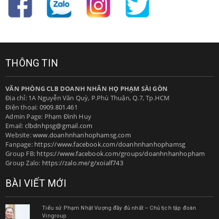
THÔNG TIN
VĂN PHÒNG CLB DOANH NHÂN HỌ PHẠM SÀI GÒN
Địa chỉ: 1A Nguyễn Văn Quỳ, P.Phú Thuận, Q.7, Tp.HCM
Điện thoại:
0909.801.461
Admin Page: Phạm Đình Huy
Email:
clbdnhpsg@gmail.com
Website:
www.doanhnhanhophamsg.com
Fanpage:
https://www.facebook.com/doanhnhanhophamsg
Group FB:
https://www.facebook.com/groups/doanhnhanhopham
Group Zalo:
https://zalo.me/g/xoialf743
BÀI VIẾT MỚI
Tiểu sử Phạm Nhật Vượng đầy đủ nhất – Chủ tịch tập đoàn
Vingroup