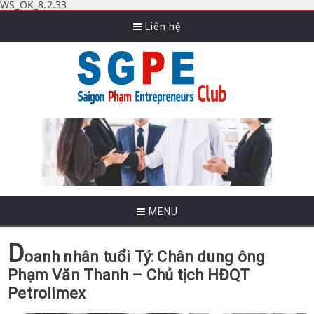
WS_OK_8.2.33
Liên hệ
MENU
D
oanh nhân tuổi Tý: Chân dung ông
Phạm Văn Thanh – Chủ tịch HĐQT
Petrolimex