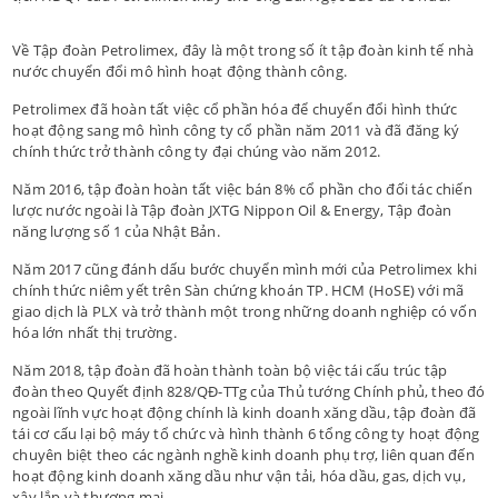
Về Tập đoàn Petrolimex, đây là một trong số ít tập đoàn kinh tế nhà
nước chuyển đổi mô hình hoạt động thành công.
Petrolimex đã hoàn tất việc cổ phần hóa để chuyển đổi hình thức
hoạt động sang mô hình công ty cổ phần năm 2011 và đã đăng ký
chính thức trở thành công ty đại chúng vào năm 2012.
Năm 2016, tập đoàn hoàn tất việc bán 8% cổ phần cho đối tác chiến
lược nước ngoài là Tập đoàn JXTG Nippon Oil & Energy, Tập đoàn
năng lượng số 1 của Nhật Bản.
Năm 2017 cũng đánh dấu bước chuyển mình mới của Petrolimex khi
chính thức niêm yết trên Sàn chứng khoán TP. HCM (HoSE) với mã
giao dịch là PLX và trở thành một trong những doanh nghiệp có vốn
hóa lớn nhất thị trường.
Năm 2018, tập đoàn đã hoàn thành toàn bộ việc tái cấu trúc tập
đoàn theo Quyết định 828/QĐ-TTg của Thủ tướng Chính phủ, theo đó
ngoài lĩnh vực hoạt động chính là kinh doanh xăng dầu, tập đoàn đã
tái cơ cấu lại bộ máy tổ chức và hình thành 6 tổng công ty hoạt động
chuyên biệt theo các ngành nghề kinh doanh phụ trợ, liên quan đến
hoạt động kinh doanh xăng dầu như vận tải, hóa dầu, gas, dịch vụ,
xây lắp và thương mại,…