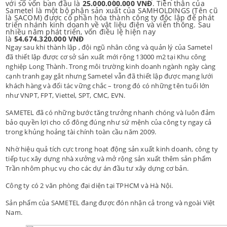
với số vốn ban đầu là
25.000.000.000 VNĐ
. Tiền thân của
Sametel là một bộ phận sản xuất của SAMHOLDINGS (Tên cũ
là SACOM) được cổ phần hóa thành công ty độc lập để phát
triển nhánh kinh doanh về vật liệu điện và viễn thông. Sau
nhiều năm phát triển, vốn điều lệ hiện nay
là
54.674.320.000 VNĐ
Ngay sau khi thành lập , đội ngũ nhân công và quản lý của Sametel
đã thiết lập được cơ sở sản xuất mới rộng 13000 m2 tại Khu công
nghiệp Long Thành. Trong môi trường kinh doanh ngành ngày càng
cạnh tranh gay gắt nhưng Sametel vẫn đã thiết lập được mạng lưới
khách hàng và đối tác vững chắc – trong đó có những tên tuối lớn
như VNPT, FPT, Viettel, SPT, CMC, EVN.
SAMETEL đã có những bước tăng trưởng nhanh chóng và luôn đảm
bảo quyền lợi cho cổ đông đúng như sứ mệnh của công ty ngay cả
trong khủng hoảng tài chính toàn cầu năm 2009.
Nhờ hiệu quả tích cực trong hoạt động sản xuất kinh doanh, công ty
tiếp tục xây dựng nhà xưởng và mở rộng sản xuất thêm sản phẩm
Trần nhôm phục vụ cho các dự án đầu tư xây dựng cơ bản.
Công ty có 2 văn phòng đại diện tại TPHCM và Hà Nội.
Sản phẩm của SAMETEL đang được đón nhận cả trong và ngoài Việt
Nam.