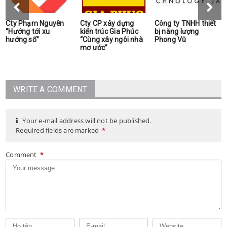
Cty Phạm Nguyễn
Cty CP xây dựng
Công ty TNHH thiết
“Hướng tới xu
kiến trúc Gia Phúc
bị năng lượng
hướng số”
“Cùng xây ngôi nhà
Phong Vũ
mơ ước”
WRITE A COMMENT
Your e-mail address will not be published.
Required fields are marked
*
Comment
*