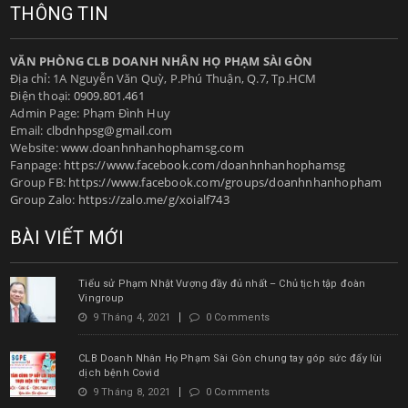
THÔNG TIN
VĂN PHÒNG CLB DOANH NHÂN HỌ PHẠM SÀI GÒN
Địa chỉ: 1A Nguyễn Văn Quỳ, P.Phú Thuận, Q.7, Tp.HCM
Điện thoại:
0909.801.461
Admin Page: Phạm Đình Huy
Email:
clbdnhpsg@gmail.com
Website:
www.doanhnhanhophamsg.com
Fanpage:
https://www.facebook.com/doanhnhanhophamsg
Group FB:
https://www.facebook.com/groups/doanhnhanhopham
Group Zalo:
https://zalo.me/g/xoialf743
BÀI VIẾT MỚI
Tiểu sử Phạm Nhật Vượng đầy đủ nhất – Chủ tịch tập đoàn
Vingroup
9 Tháng 4, 2021
0 Comments
CLB Doanh Nhân Họ Phạm Sài Gòn chung tay góp sức đẩy lùi
dịch bệnh Covid
9 Tháng 8, 2021
0 Comments