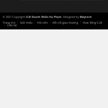
© 2021 Copyright
CLB Doanh Nhân Họ Phạm
. Designed by
Maytech
Trang chủ
Giới thiệu
Hội viên
Kết nối giao thương
Hoạt động CLB
Liên hệ