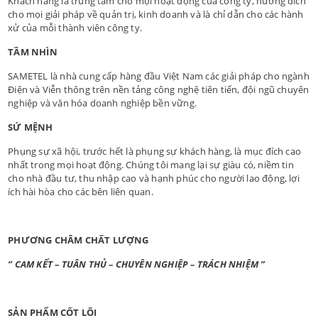
Khách hàng là trung tâm cho mọi hoạt động của công ty, hướng đích
cho mọi giải pháp về quản trị, kinh doanh và là chỉ dẫn cho các hành
xử của mỗi thành viên công ty.
TẦM NHÌN
SAMETEL là nhà cung cấp hàng đầu Việt Nam các giải pháp cho ngành
Điện và Viễn thông trên nền tảng công nghệ tiên tiến, đội ngũ chuyên
nghiệp và văn hóa doanh nghiệp bền vững.
SỨ MỆNH
Phụng sự xã hội, trước hết là phụng sự khách hàng, là mục đích cao
nhất trong mọi hoạt động. Chúng tôi mang lại sự giàu có, niềm tin
cho nhà đầu tư, thu nhập cao và hạnh phúc cho người lao động, lợi
ích hài hòa cho các bên liên quan.
PHƯƠNG CHÂM CHẤT LƯỢNG
” CAM KẾT – TUÂN THỦ –
CHUYÊN NGHIỆP – TRÁCH NHIỆM ”
SẢN PHẨM CỐT LÕI