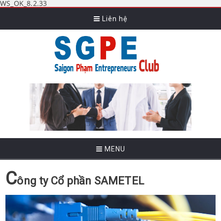
WS_OK_8.2.33
Liên hệ
MENU
C
ông ty Cổ phần SAMETEL