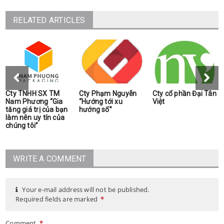
RELATED ARTICLES
Cty TNHH SX TM
Cty Phạm Nguyễn
Cty cổ phần Đại Tân
Nam Phương “Gia
“Hướng tới xu
Việt
tăng giá trị của bạn
hướng số”
làm nên uy tín của
chúng tôi”
WRITE A COMMENT
Your e-mail address will not be published.
Required fields are marked
*
Comment
*