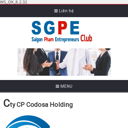
WS_OK_8.2.32
Liên hệ
MENU
C
ty CP Codosa Holding