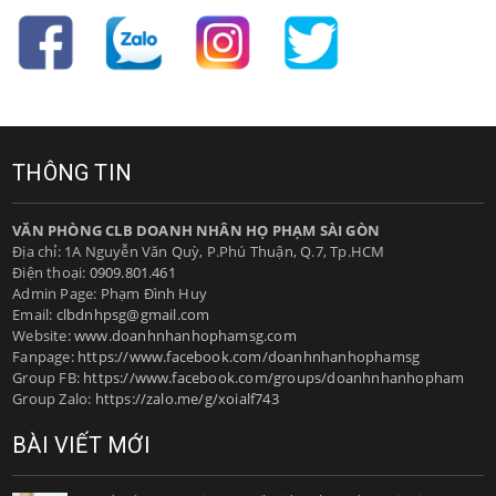
THÔNG TIN
VĂN PHÒNG CLB DOANH NHÂN HỌ PHẠM SÀI GÒN
Địa chỉ: 1A Nguyễn Văn Quỳ, P.Phú Thuận, Q.7, Tp.HCM
Điện thoại:
0909.801.461
Admin Page: Phạm Đình Huy
Email:
clbdnhpsg@gmail.com
Website:
www.doanhnhanhophamsg.com
Fanpage:
https://www.facebook.com/doanhnhanhophamsg
Group FB:
https://www.facebook.com/groups/doanhnhanhopham
Group Zalo:
https://zalo.me/g/xoialf743
BÀI VIẾT MỚI