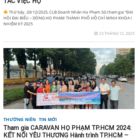
TÁC VIỆC HỌ”
Thứ bảy, 20/12/2025, CLB Doanh Nhân Họ Phạm SG tham gia “ĐẠI
HỘI ĐẠI BIỂU – DÒNG HỌ PHẠM THÀNH PHỐ HỒ CHÍ MINH KHÓA I
NHIỆM KỲ 2025
23 THÁNG 12, 2025
THƯỜNG NIÊN
TIN MỚI
Tham gia CARAVAN HỌ PHẠM TP.HCM 2024:
KẾT NỐI YÊU THƯƠNG Hành trình TP.HCM –