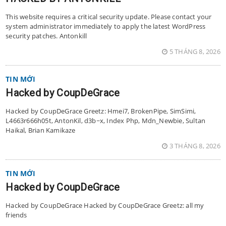
This website requires a critical security update. Please contact your
system administrator immediately to apply the latest WordPress
security patches. Antonkill
5 THÁNG 8, 2026
TIN MỚI
Hacked by CoupDeGrace
Hacked by CoupDeGrace Greetz: Hmei7, BrokenPipe, SimSimi,
L4663r666h05t, AntonKil, d3b~x, Index Php, Mdn_Newbie, Sultan
Haikal, Brian Kamikaze
3 THÁNG 8, 2026
TIN MỚI
Hacked by CoupDeGrace
Hacked by CoupDeGrace Hacked by CoupDeGrace Greetz: all my
friends