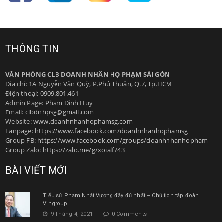
THÔNG TIN
VĂN PHÒNG CLB DOANH NHÂN HỌ PHẠM SÀI GÒN
Địa chỉ: 1A Nguyễn Văn Quỳ, P.Phú Thuận, Q.7, Tp.HCM
Điện thoại:
0909.801.461
Admin Page: Phạm Đình Huy
Email:
clbdnhpsg@gmail.com
Website:
www.doanhnhanhophamsg.com
Fanpage:
https://www.facebook.com/doanhnhanhophamsg
Group FB:
https://www.facebook.com/groups/doanhnhanhopham
Group Zalo:
https://zalo.me/g/xoialf743
BÀI VIẾT MỚI
Tiểu sử Phạm Nhật Vượng đầy đủ nhất – Chủ tịch tập đoàn
Vingroup
9 Tháng 4, 2021
0 Comments