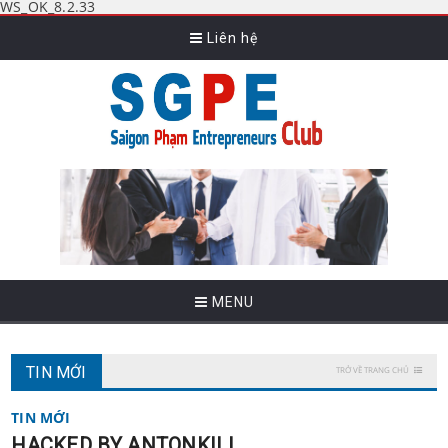
WS_OK_8.2.33
Liên hệ
MENU
TIN MỚI
TRỞ VỀ TRANG CHỦ
TIN MỚI
HACKED BY ANTONKILL