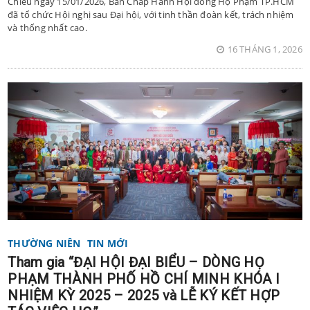
Chiều ngày 15/01/2026, Ban Chấp Hành Hội đồng Họ Phạm TP.HCM
đã tổ chức Hội nghị sau Đại hội, với tinh thần đoàn kết, trách nhiệm
và thống nhất cao.
16 THÁNG 1, 2026
THƯỜNG NIÊN
TIN MỚI
Tham gia “ĐẠI HỘI ĐẠI BIỂU – DÒNG HỌ
PHẠM THÀNH PHỐ HỒ CHÍ MINH KHÓA I
NHIỆM KỲ 2025 – 2025 và LỄ KÝ KẾT HỢP