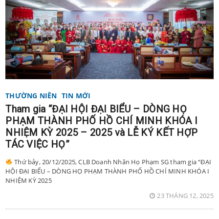
THƯỜNG NIÊN
TIN MỚI
Tham gia “ĐẠI HỘI ĐẠI BIỂU – DÒNG HỌ
PHẠM THÀNH PHỐ HỒ CHÍ MINH KHÓA I
NHIỆM KỲ 2025 – 2025 và LỄ KÝ KẾT HỢP
TÁC VIỆC HỌ”
Thứ bảy, 20/12/2025, CLB Doanh Nhân Họ Phạm SG tham gia “ĐẠI
HỘI ĐẠI BIỂU – DÒNG HỌ PHẠM THÀNH PHỐ HỒ CHÍ MINH KHÓA I
NHIỆM KỲ 2025
23 THÁNG 12, 2025