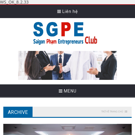
WS_OK_8.2.33
Liên hệ
MENU
ARCHIVE
TRỞ VỀ TRANG CHỦ