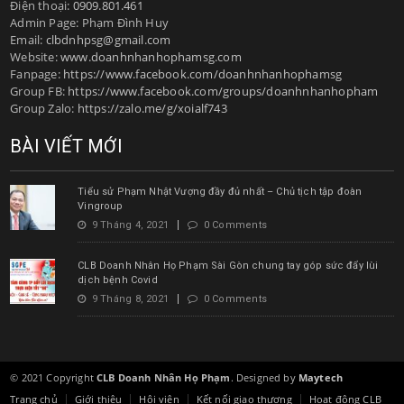
Điện thoại:
0909.801.461
Admin Page: Phạm Đình Huy
Email:
clbdnhpsg@gmail.com
Website:
www.doanhnhanhophamsg.com
Fanpage:
https://www.facebook.com/doanhnhanhophamsg
Group FB:
https://www.facebook.com/groups/doanhnhanhopham
Group Zalo:
https://zalo.me/g/xoialf743
BÀI VIẾT MỚI
Tiểu sử Phạm Nhật Vượng đầy đủ nhất – Chủ tịch tập đoàn
Vingroup
9 Tháng 4, 2021
0 Comments
CLB Doanh Nhân Họ Phạm Sài Gòn chung tay góp sức đẩy lùi
dịch bệnh Covid
9 Tháng 8, 2021
0 Comments
© 2021 Copyright
CLB Doanh Nhân Họ Phạm
. Designed by
Maytech
Trang chủ
Giới thiệu
Hội viên
Kết nối giao thương
Hoạt động CLB