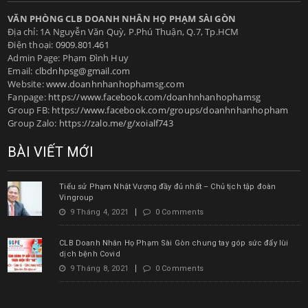
VĂN PHÒNG CLB DOANH NHÂN HỌ PHẠM SÀI GÒN
Địa chỉ: 1A Nguyễn Văn Quỳ, P.Phú Thuận, Q.7, Tp.HCM
Điện thoại:
0909.801.461
Admin Page: Phạm Đình Huy
Email:
clbdnhpsg@gmail.com
Website:
www.doanhnhanhophamsg.com
Fanpage:
https://www.facebook.com/doanhnhanhophamsg
Group FB:
https://www.facebook.com/groups/doanhnhanhopham
Group Zalo:
https://zalo.me/g/xoialf743
BÀI VIẾT MỚI
Tiểu sử Phạm Nhật Vượng đầy đủ nhất – Chủ tịch tập đoàn
Vingroup
9 Tháng 4, 2021
0 Comments
CLB Doanh Nhân Họ Phạm Sài Gòn chung tay góp sức đẩy lùi
dịch bệnh Covid
9 Tháng 8, 2021
0 Comments