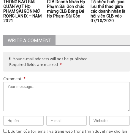
THÔNG BÁO GIẢI
CLB Doanh Nhân Họ
Tổ chức buổi giao
QUẦN VỢT HỌ
Phạm Sài Gòn chúc
lưu thể thao giữa
PHẠM SÀI GÒN MỞ
mừng CLB Bóng Đá
các doanh nhân là
RỘNG LẦN IX – NĂM
Họ Phạm Sài Gòn
hội viên CLB vào
2021
07/10/2020
WRITE A COMMENT
Your e-mail address will not be published.
Required fields are marked
*
Comment
*
Lưu tên của tôi, email, và trang web trong trình duyệt này cho lần