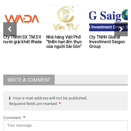
Cty TNHH SX TM DV
Nhà hàng Việt Phố
Cty TNHH Global
nước giải khát Wada
“Điểm hẹn ẩm thực
Investment Saigon
của người Sài Gòn”
Group
WRITE A COMMENT
Your e-mail address will not be published.
Required fields are marked
*
Comment
*