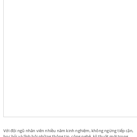
Với đội ngũ nhân viên nhiều năm kinh nghiệm, không ngừng tiếp cận,
học hỏi và lĩnh hội những thông tin,.công nghệ, kỹ thuật mới trong