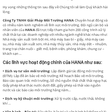
Hy vọng những thông tin sau đây về Chúng tôi sẽ làm Quý khách hài
lòng.
Công Ty TNHH Giải Pháp Môi Trường HANA
Chuyên hoạt động và
có nhiều năm kinh nghiệm về lĩnh vực môi trường. Đội ngũ cán bộ và
nhân viên của
HANA
đã trực tiếp tham gia hơn 200 công trình xử lý
chất thải tại các doanh nghiệp với nhiều ngành nghề khác nhau như:
Nhà máy sản xuất tinh bột mì, nhà máy bao bì – giấy, nhà máy cao
su,.nhà máy sản xuất sơn, nhà máy thủy sản, nhà máy dệt – nhuộm,
trang trại chăn nuôi – giết mổ, bệnh viện, phòng khám, chung cư –
khách sạn …
Các lĩnh vực hoạt động chính của
HANA
như sau:
• Dịch vụ tư vấn môi trường:
Lập đánh giá tác động môi trường
(ĐTM); Lập đề án bảo vệ môi trường; Kế hoạch Bảo vệ môi trường,
Báo cáo quan trắc môi trường,.Sổ chủ nguồn thải chất thải nguy hại,
Giấy phép khai thác nước dưới đất,.giấy phép xả thải vào nguồn
nước và các báo cáo môi trường hằng năm…
• Dịch vụ kỹ thuật môi trường:
Xử lý nước cấp, nước thải, không
khí …
• Vận hành – Bảo trì:
Sửa chữa, bảo trì và vận hành hệ thống xử lý