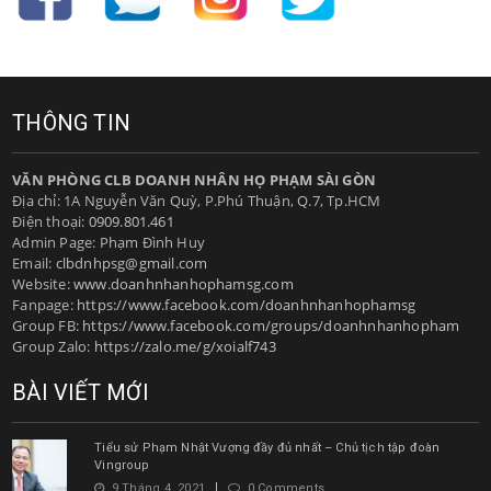
THÔNG TIN
VĂN PHÒNG CLB DOANH NHÂN HỌ PHẠM SÀI GÒN
Địa chỉ: 1A Nguyễn Văn Quỳ, P.Phú Thuận, Q.7, Tp.HCM
Điện thoại:
0909.801.461
Admin Page: Phạm Đình Huy
Email:
clbdnhpsg@gmail.com
Website:
www.doanhnhanhophamsg.com
Fanpage:
https://www.facebook.com/doanhnhanhophamsg
Group FB:
https://www.facebook.com/groups/doanhnhanhopham
Group Zalo:
https://zalo.me/g/xoialf743
BÀI VIẾT MỚI
Tiểu sử Phạm Nhật Vượng đầy đủ nhất – Chủ tịch tập đoàn
Vingroup
9 Tháng 4, 2021
0 Comments