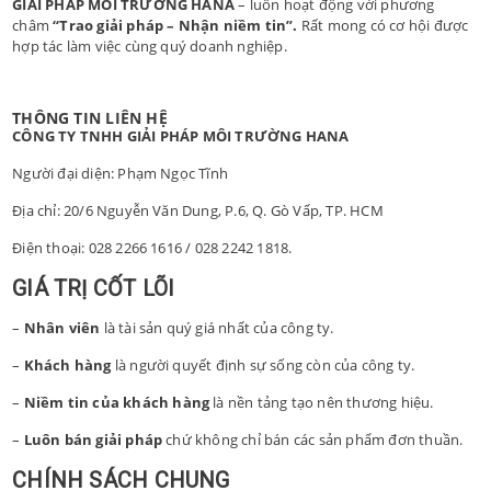
GIẢI PHÁP MÔI TRƯỜNG HANA
– luôn hoạt động với phương
châm
“Trao giải pháp –
Nhận niềm tin”.
Rất mong có cơ hội được
hợp tác làm việc cùng quý doanh nghiệp.
THÔNG TIN LIÊN HỆ
CÔNG TY TNHH GIẢI PHÁP MÔI TRƯỜNG HANA
Người đại diện: Phạm Ngọc Tĩnh
Địa chỉ: 20/6 Nguyễn Văn Dung, P.6, Q. Gò Vấp, TP. HCM
Điện thoại: 028 2266 1616 / 028 2242 1818.
GIÁ TRỊ CỐT LÕI
–
Nhân viên
là tài sản quý giá nhất của công ty.
–
Khách hàng
là người quyết định sự sống còn của công ty.
–
Niềm tin của khách hàng
là nền tảng tạo nên thương hiệu.
–
Luôn bán giải pháp
chứ không chỉ bán các sản phẩm đơn thuần.
CHÍNH SÁCH CHUNG